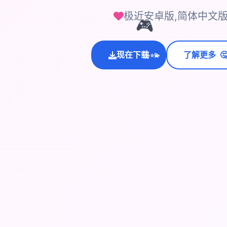
极近安卓版,简体中文版
🎮
💫

现在下载
了解更多
✨
⭐