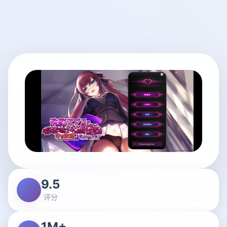
9.5
评分
1M+