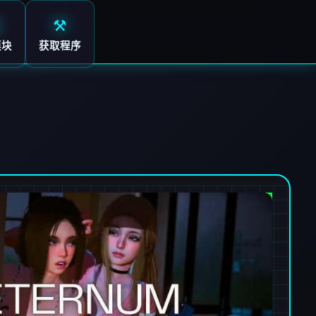
⚒️
模块
获取程序