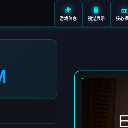
🌍
🖥️
📼
游戏信息
视觉展示
核心
M