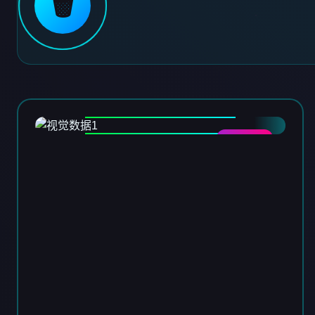
🗑️
DATA-01